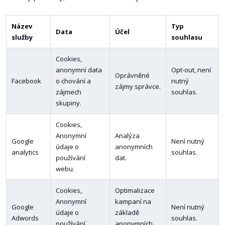
Název
Typ
Data
Účel
služby
souhlasu
Cookies,
anonymní data
Opt-out, není
Oprávněné
Facebook
o chování a
nutný
zájmy správce.
zájmech
souhlas.
skupiny.
Cookies,
Anonymní
Analýza
Google
Není nutný
údaje o
anonymních
analytics
souhlas.
používání
dat.
webu.
Cookies,
Optimalizace
Anonymní
kampaní na
Google
Není nutný
údaje o
základě
Adwords
souhlas.
používání
anonymních