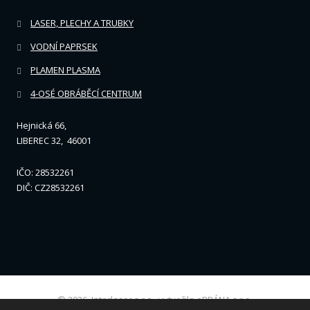
LASER, PLECHY A TRUBKY
VODNÍ PAPRSEK
PLAMEN PLASMA
4-OSÉ OBRÁBĚCÍ CENTRUM
Hejnická 66,
LIBEREC 32, 46001
IČO: 28532261
DIČ: CZ28532261
© 2026, Interlaser s.r.o., vytvořila eBRÁNA s.r.o.