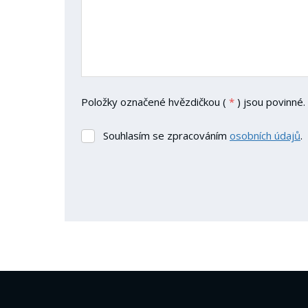
Položky označené hvězdičkou (
*
) jsou povinné.
Souhlasím se zpracováním
osobních údajů
.
Souhlasím
se
zpracováním
osobních
údajů
.
Formulář
se
nepodařilo
odeslat.