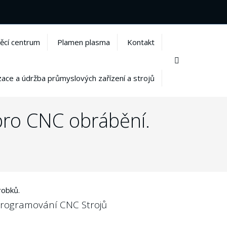
ěcí centrum
Plamen plasma
Kontakt
Vyhledávání
ace a údržba průmyslových zařízení a strojů
pro CNC obrábění.
robků.
rogramování CNC Strojů